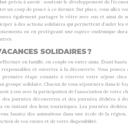
but précis à savoir : soutenir le développement de l’économ
er un coup de pouce à ce dernier. Sur place, vous allez vo
ouvez également partager le vôtre avec eux et ainsi de su
iper à des actions solidaires qui permettent d’aider les vi
boisements ou en protégeant une espèce endémique duran
utres.
ACANCES SOLIDAIRES ?
fectuer en famille, en couple ou entre amis. Étant basés su
responsables et ouvertes à la découverte. Vous pouvez d
La première étape consiste à réserver votre séjour che
r un groupe solidaire. Chacun de vous séjournera dans le foy
nt à eux avec la participation de l’association de votre c
: des journées découvertes et des journées dédiées à de
en visitant des lieux touristiques. Les journées dédiées
vous fassiez des animations dans une école de la région, p
ction de vos envies et de votre disponibilité.